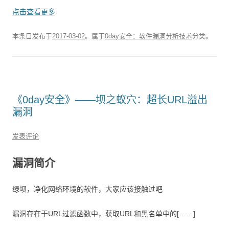
点击查看更多
本条目发布于
2017-03-02
。属于
0day安全：软件漏洞分析技术
分类。
《0day安全》——坝之蚁穴：超长URL溢出
漏洞
发表评论
漏洞简介
绿坝，净化网络环境的软件，大家应该接触过吧
漏洞存在于URL过滤函数中，获取URL和黑名单中的[……]