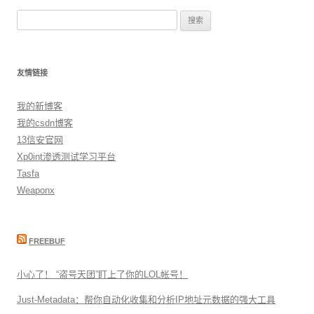
搜
索：
友情链接
我的新博客
我的csdn博客
13信安官网
Xp0int渗透测试学习平台
Tasfa
Weaponx
FREEBUF
小心了！ “盗号天团”盯上了你的LOL帐号！
Just-Metadata：帮你自动化收集和分析IP地址元数据的强大工具