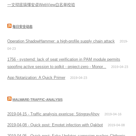
一文彻底搞懂安卓WebView白名单校验
每日安全动态
Operation ShadowHammer: a high-profile supply chain attack
2019-
04-23
1756 - systemd: lack of seat verification in PAM module permits
spoofing active session to polkit - project-zero - Monor...
2019-04-23
App Notarization: A Quick Primer
2019-04-23
MALWARE-TRAFFIC-ANALYSIS
2019-04-15 - Traffic analysis exericse: StingrayAhoy
2019-04-16
2019-04-08 - Quick post: Emotet infection with Qakbot
2019-04-08
2019-04-05 - Quick post: Fake Updates campaign pushes Chthonic