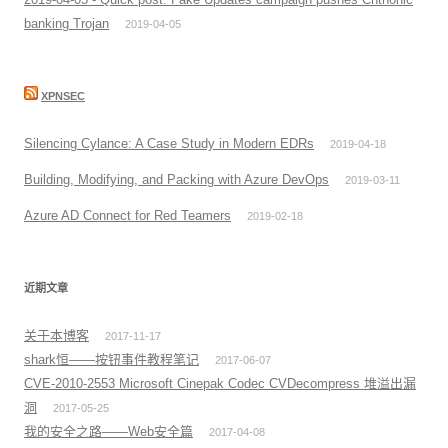
banking Trojan
2019-04-05
XPNSEC
Silencing Cylance: A Case Study in Modern EDRs
2019-04-18
Building, Modifying, and Packing with Azure DevOps
2019-03-11
Azure AD Connect for Red Teamers
2019-02-18
近期文章
关于本博客
2017-11-17
shark恒——按钮事件教程笔记
2017-06-07
CVE-2010-2553 Microsoft Cinepak Codec CVDecompress 堆溢出漏
洞
2017-05-25
我的安全之路——Web安全篇
2017-04-08