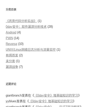
分类目录
《恶意代码分析实战》
(1)
0day安全：软件漏洞分析技术
(28)
Android
(4)
PWN
(14)
Reverse
(10)
UNIX/Linux网络日志分析与流量监控
(1)
有感而发
(2)
未分类
(1)
漏洞战争
(7)
近期评论
giantbranch
发表在《
《0day安全》堆基础知识的学习
》
yyblues
发表在《
《0day安全》堆基础知识的学习
》
giantbranch
发表在《
​《0day安全》——FUZZ驱动程序
》