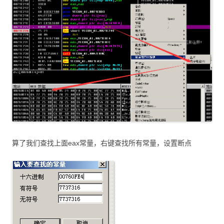
算了我们查找上面eax常量，右键查找所有常量，设置断点