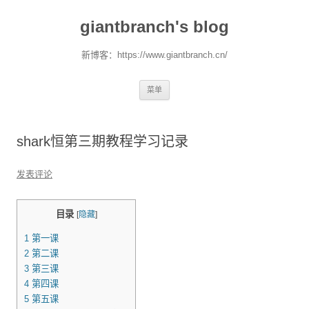
giantbranch's blog
新博客：https://www.giantbranch.cn/
跳
菜单
至
正
文
shark恒第三期教程学习记录
发表评论
目录
[
隐藏
]
1
第一课
2
第二课
3
第三课
4
第四课
5
第五课