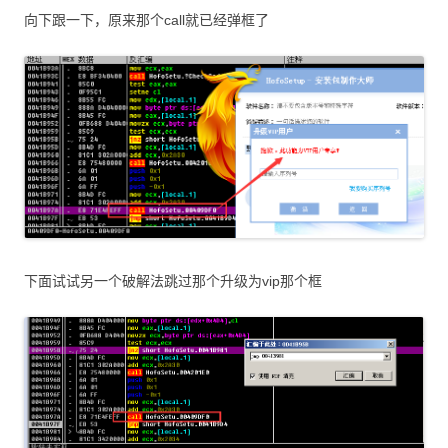
向下跟一下，原来那个call就已经弹框了
下面试试另一个破解法跳过那个升级为vip那个框