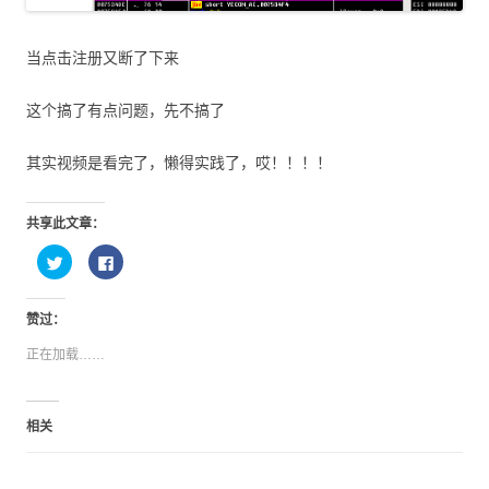
当点击注册又断了下来
这个搞了有点问题，先不搞了
其实视频是看完了，懒得实践了，哎！！！！
共享此文章：
点
点
击
击
以
以
在
在
T
F
赞过：
w
a
i
c
t
e
正在加载……
t
b
e
o
r
o
上
k
共
上
相关
享
共
（
享
在
（
新
在
窗
新