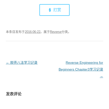
口
窗
中
口
打
中
打赏
开
打
）
开
）
本条目发布于
2016-06-22
。属于
Reverse
分类。
文
←
脱壳八法学习记录
Reverse Engineering for
章
Beginners Chapter3学习记录
导
→
航
发表评论