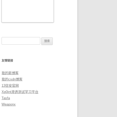
搜
索：
友情链接
我的新博客
我的csdn博客
13信安官网
Xp0int渗透测试学习平台
Tasfa
Weaponx