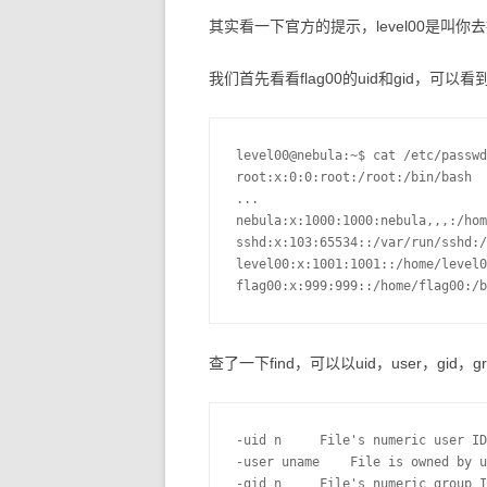
其实看一下官方的提示，level00是叫你去
我们首先看看flag00的uid和gid，可以看
level00@nebula:~$ cat /etc/passwd

root:x:0:0:root:/root:/bin/bash

...

nebula:x:1000:1000:nebula,,,:/hom
sshd:x:103:65534::/var/run/sshd:/
level00:x:1001:1001::/home/level0
flag00:x:999:999::/home/flag00:/b
查了一下find，可以以uid，user，gid，
-uid n     File's numeric user ID
-user uname    File is owned by u
-gid n     File's numeric group I