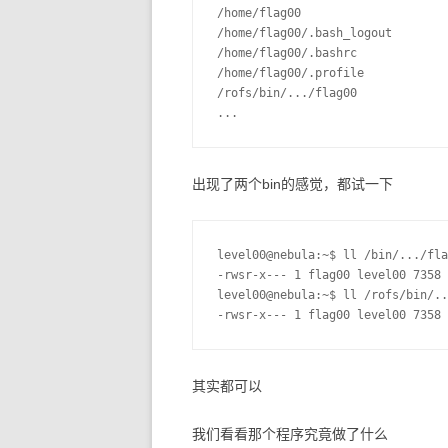
/home/flag00

/home/flag00/.bash_logout

/home/flag00/.bashrc

/home/flag00/.profile

/rofs/bin/.../flag00

...
出现了两个bin的感觉，都试一下
level00@nebula:~$ ll /bin/.../fla
-rwsr-x--- 1 flag00 level00 7358 
level00@nebula:~$ ll /rofs/bin/..
-rwsr-x--- 1 flag00 level00 7358 
其实都可以
我们看看那个程序究竟做了什么