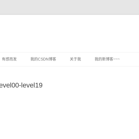
跳
至
有感而发
我的CSDN博客
关于我
我的新博客~~~
正
文
evel00-level19