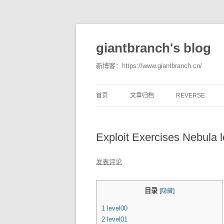
giantbranch's blog
新博客：https://www.giantbranch.cn/
首页
文章归档
REVERSE
Exploit Exercises Nebula l
发表评论
目录
[
隐藏
]
1
level00
2
level01