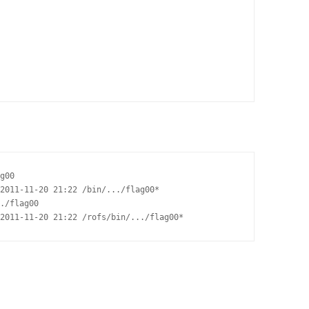
g00

2011-11-20 21:22 /bin/.../flag00*

./flag00

2011-11-20 21:22 /rofs/bin/.../flag00*