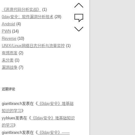
《恶意代码分析实战》
(1)
0day安全：软件漏洞分析技术
(28)
Android
(4)
PWN
(14)
Reverse
(10)
UNIX/Linux网络日志分析与流量监控
(1)
有感而发
(2)
未分类
(1)
漏洞战争
(7)
近期评论
giantbranch
发表在《
《0day安全》堆基础
知识的学习
》
yyblues
发表在《
《0day安全》堆基础知识
的学习
》
giantbranch
发表在《
​《0day安全》——