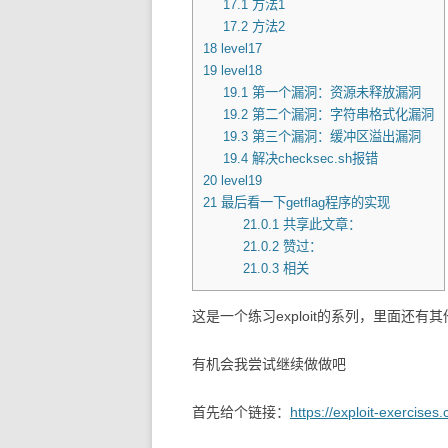
17.1
方法1
17.2
方法2
18
level17
19
level18
19.1
第一个漏洞：资源未释放漏洞
19.2
第二个漏洞：字符串格式化漏洞
19.3
第三个漏洞：缓冲区溢出漏洞
19.4
解决checksec.sh报错
20
level19
21
最后看一下getflag程序的实现
21.0.1
共享此文章：
21.0.2
赞过：
21.0.3
相关
这是一个练习exploit的系列，里面还
有机会我尝试继续做做吧
首先给个链接：
https://exploit-exercises