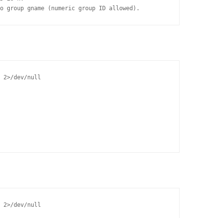
o group gname (numeric group ID allowed).
 2>/dev/null 

 2>/dev/null 
