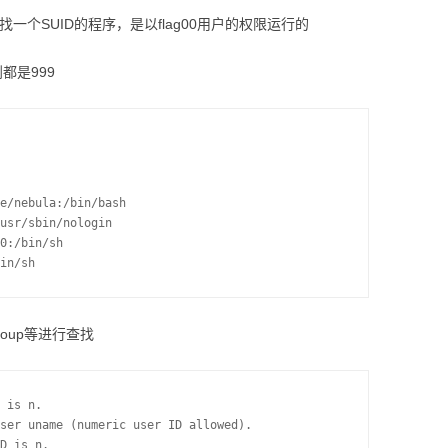
找一个SUID的程序，是以flag00用户的权限运行的
到都是999
e/nebula:/bin/bash

usr/sbin/nologin

0:/bin/sh

in/sh
group等进行查找
 is n.

ser uname (numeric user ID allowed).

D is n.
