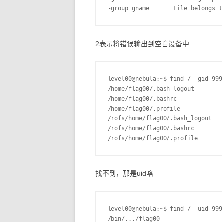
-group gname       File belongs t
2表示将错误输出到空白设备中
level00@nebula:~$ find / -gid 999
/home/flag00/.bash_logout

/home/flag00/.bashrc

/home/flag00/.profile

/rofs/home/flag00/.bash_logout

/rofs/home/flag00/.bashrc

/rofs/home/flag00/.profile
找不到，那是uid咯
level00@nebula:~$ find / -uid 999
/bin/.../flag00
