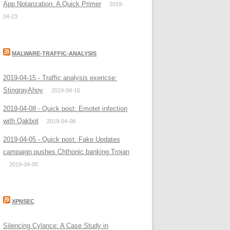
App Notarization: A Quick Primer
2019-
04-23
MALWARE-TRAFFIC-ANALYSIS
2019-04-15 - Traffic analysis exericse:
StingrayAhoy
2019-04-16
2019-04-08 - Quick post: Emotet infection
with Qakbot
2019-04-08
2019-04-05 - Quick post: Fake Updates
campaign pushes Chthonic banking Trojan
2019-04-05
XPNSEC
Silencing Cylance: A Case Study in